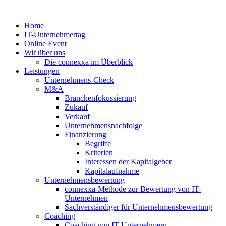
Zum
Inhalt
Home
springen
IT-Unternehmertag
Online Event
Wir über uns
Die connexxa im Überblick
Leistungen
Unternehmens-Check
M&A
Branchenfokussierung
Zukauf
Verkauf
Unternehmensnachfolge
Finanzierung
Begriffe
Kriterien
Interessen der Kapitalgeber
Kapitalaufnahme
Unternehmensbewertung
connexxa-Methode zur Bewertung von IT-
Unternehmen
Sachverständiger für Unternehmensbewertung
Coaching
Coaching von IT-Unternehmern