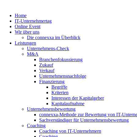
Zum
Inhalt
Home
springen
IT-Unternehmertag
Online Event
Wir über uns
Die connexxa im Überblick
Leistungen
Unternehmens-Check
M&A
Branchenfokussierung
Zukauf
Verkauf
Unternehmensnachfolge
Finanzierung
Begriffe
Kriterien
Interessen der Kapitalgeber
Kapitalaufnahme
Unternehmensbewertung
connexxa-Methode zur Bewertung von IT-Unter
Sachverständiger für Unternehmensbewertung
Coaching
Coaching von IT-Unternehmern
Coaching