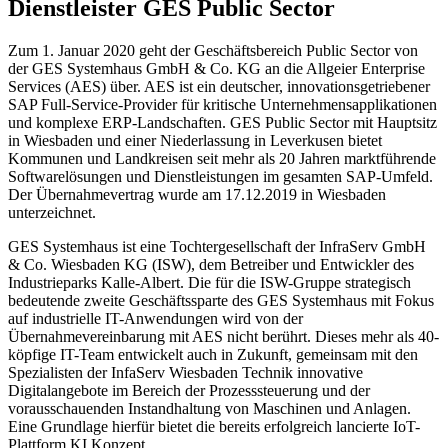
Dienstleister GES Public Sector
Zum 1. Januar 2020 geht der Geschäftsbereich Public Sector von
der GES Systemhaus GmbH & Co. KG an die Allgeier Enterprise
Services (AES) über. AES ist ein deutscher, innovationsgetriebener
SAP Full-Service-Provider für kritische Unternehmensapplikationen
und komplexe ERP-Landschaften. GES Public Sector mit Hauptsitz
in Wiesbaden und einer Niederlassung in Leverkusen bietet
Kommunen und Landkreisen seit mehr als 20 Jahren marktführende
Softwarelösungen und Dienstleistungen im gesamten SAP-Umfeld.
Der Übernahmevertrag wurde am 17.12.2019 in Wiesbaden
unterzeichnet.
GES Systemhaus ist eine Tochtergesellschaft der InfraServ GmbH
& Co. Wiesbaden KG (ISW), dem Betreiber und Entwickler des
Industrieparks Kalle-Albert. Die für die ISW-Gruppe strategisch
bedeutende zweite Geschäftssparte des GES Systemhaus mit Fokus
auf industrielle IT-Anwendungen wird von der
Übernahmevereinbarung mit AES nicht berührt. Dieses mehr als 40-
köpfige IT-Team entwickelt auch in Zukunft, gemeinsam mit den
Spezialisten der InfaServ Wiesbaden Technik innovative
Digitalangebote im Bereich der Prozesssteuerung und der
vorausschauenden Instandhaltung von Maschinen und Anlagen.
Eine Grundlage hierfür bietet die bereits erfolgreich lancierte IoT-
Plattform KI Konzept.