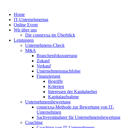
Zum
Inhalt
Home
springen
IT-Unternehmertag
Online Event
Wir über uns
Die connexxa im Überblick
Leistungen
Unternehmens-Check
M&A
Branchenfokussierung
Zukauf
Verkauf
Unternehmensnachfolge
Finanzierung
Begriffe
Kriterien
Interessen der Kapitalgeber
Kapitalaufnahme
Unternehmensbewertung
connexxa-Methode zur Bewertung von IT-
Unternehmen
Sachverständiger für Unternehmensbewertung
Coaching
Coaching von IT-Unternehmern