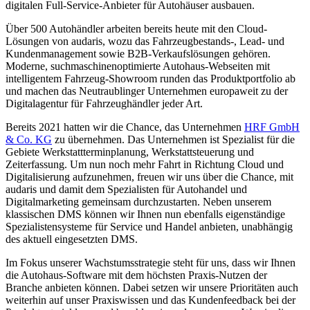
digitalen Full-Service-Anbieter für Autohäuser ausbauen.
Über 500 Autohändler arbeiten bereits heute mit den Cloud-
Lösungen von audaris, wozu das Fahrzeugbestands-, Lead- und
Kundenmanagement sowie B2B-Verkaufslösungen gehören.
Moderne, suchmaschinenoptimierte Autohaus-Webseiten mit
intelligentem Fahrzeug-Showroom runden das Produktportfolio ab
und machen das Neutraublinger Unternehmen europaweit zu der
Digitalagentur für Fahrzeughändler jeder Art.
Bereits 2021 hatten wir die Chance, das Unternehmen
HRF GmbH
& Co. KG
zu übernehmen. Das Unternehmen ist Spezialist für die
Gebiete Werkstattterminplanung, Werkstattsteuerung und
Zeiterfassung. Um nun noch mehr Fahrt in Richtung Cloud und
Digitalisierung aufzunehmen, freuen wir uns über die Chance, mit
audaris und damit dem Spezialisten für Autohandel und
Digitalmarketing gemeinsam durchzustarten. Neben unserem
klassischen DMS können wir Ihnen nun ebenfalls eigenständige
Spezialistensysteme für Service und Handel anbieten, unabhängig
des aktuell eingesetzten DMS.
Im Fokus unserer Wachstumsstrategie steht für uns, dass wir Ihnen
die Autohaus-Software mit dem höchsten Praxis-Nutzen der
Branche anbieten können. Dabei setzen wir unsere Prioritäten auch
weiterhin auf unser Praxiswissen und das Kundenfeedback bei der