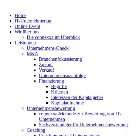
Zum
Inhalt
Home
springen
IT-Unternehmertag
Online Event
Wir über uns
Die connexxa im Überblick
Leistungen
Unternehmens-Check
M&A
Branchenfokussierung
Zukauf
Verkauf
Unternehmensnachfolge
Finanzierung
Begriffe
Kriterien
Interessen der Kapitalgeber
Kapitalaufnahme
Unternehmensbewertung
connexxa-Methode zur Bewertung von IT-
Unternehmen
Sachverständiger für Unternehmensbewertung
Coaching
Coaching von IT-Unternehmern