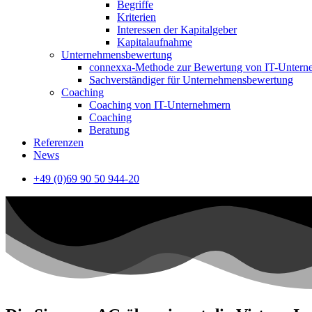
Begriffe
Kriterien
Interessen der Kapitalgeber
Kapitalaufnahme
Unternehmensbewertung
connexxa-Methode zur Bewertung von IT-Unter
Sachverständiger für Unternehmensbewertung
Coaching
Coaching von IT-Unternehmern
Coaching
Beratung
Referenzen
News
+49 (0)69 90 50 944-20