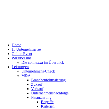
Zum
Inhalt
springen
Home
IT-Unternehmertag
Online Event
Wir über uns
Die connexxa im Überblick
Leistungen
Unternehmens-Check
M&A
Branchenfokussierung
Zukauf
Verkauf
Unternehmensnachfolge
Finanzierung
Begriffe
Kriterien