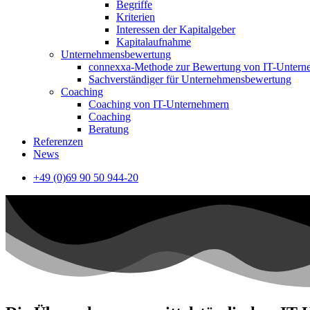
Begriffe
Kriterien
Interessen der Kapitalgeber
Kapitalaufnahme
Unternehmensbewertung
connexxa-Methode zur Bewertung von IT-Unter
Sachverständiger für Unternehmensbewertung
Coaching
Coaching von IT-Unternehmern
Coaching
Beratung
Referenzen
News
+49 (0)69 90 50 944-20