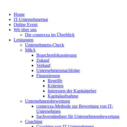
Zum
Inhalt
Home
springen
IT-Unternehmertag
Online Event
Wir über uns
Die connexxa im Überblick
Leistungen
Unternehmens-Check
M&A
Branchenfokussierung
Zukauf
Verkauf
Unternehmensnachfolge
Finanzierung
Begriffe
Kriterien
Interessen der Kapitalgeber
Kapitalaufnahme
Unternehmensbewertung
connexxa-Methode zur Bewertung von IT-
Unternehmen
Sachverständiger für Unternehmensbewertung
Coaching
Coaching von IT-Unternehmern