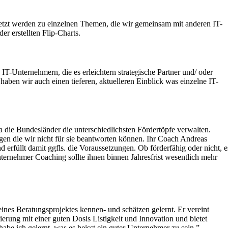
esetzt werden zu einzelnen Themen, die wir gemeinsam mit anderen IT-
r erstellten Flip-Charts.
IT-Unternehmern, die es erleichtern strategische Partner und/ oder
ben wir auch einen tieferen, aktuelleren Einblick was einzelne IT-
 die Bundesländer die unterschiedlichsten Fördertöpfe verwalten.
en die wir nicht für sie beantworten können. Ihr Coach Andreas
 erfüllt damit ggfls. die Voraussetzungen. Ob förderfähig oder nicht, e
ternehmer Coaching sollte ihnen binnen Jahresfrist wesentlich mehr
ines Beratungsprojektes kennen- und schätzen gelernt. Er vereint
rung mit einer guten Dosis Listigkeit und Innovation und bietet
abe ich gelernt, was es heisst ein guter Unternehmer zu sein.”