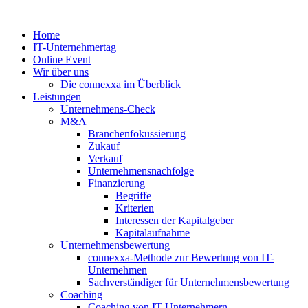
Zum
Inhalt
Home
springen
IT-Unternehmertag
Online Event
Wir über uns
Die connexxa im Überblick
Leistungen
Unternehmens-Check
M&A
Branchenfokussierung
Zukauf
Verkauf
Unternehmensnachfolge
Finanzierung
Begriffe
Kriterien
Interessen der Kapitalgeber
Kapitalaufnahme
Unternehmensbewertung
connexxa-Methode zur Bewertung von IT-
Unternehmen
Sachverständiger für Unternehmensbewertung
Coaching
Coaching von IT-Unternehmern