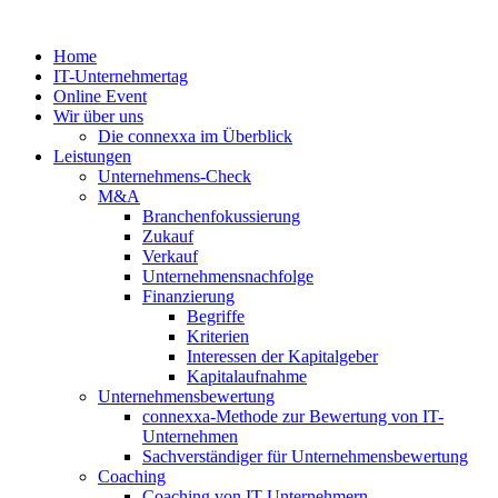
Zum
Inhalt
Home
springen
IT-Unternehmertag
Online Event
Wir über uns
Die connexxa im Überblick
Leistungen
Unternehmens-Check
M&A
Branchenfokussierung
Zukauf
Verkauf
Unternehmensnachfolge
Finanzierung
Begriffe
Kriterien
Interessen der Kapitalgeber
Kapitalaufnahme
Unternehmensbewertung
connexxa-Methode zur Bewertung von IT-
Unternehmen
Sachverständiger für Unternehmensbewertung
Coaching
Coaching von IT-Unternehmern