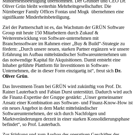
Minderheitsbeteiligung übernommen. Der Gründer und CEO Dr.
Oliver Grün bleibt weiterhin Mehrheitsgesellschafter. Die
Nürnberger Family Offices Fontas und Mogk übernehmen eine
signifikante Minderheitsbeteiligung.
Ziel der Partnerschaft ist es, das Wachstum der GRÜN Software
Group mit heute 150 Mitarbeitern durch Zukauf &
Weiterentwicklung von Software-unternehmen mit
Branchensoftware im Rahmen einer „Buy & Build“-Strategie zu
fördern: „Durch unsere neuen, starken Partner ergänzen wir unsere
Erfahrung im Aufbau mittelständischer Softwareunternehmen um
das notwendige Kapital für Akquisitionen. Damit entsteht eine
Inhaber geführte Plattform für Investitionen in Software-
Unternehmen, die in dieser Form einzigartig ist“, freut sich
Dr.
Oliver Grün
.
Das Investment-Team bei GRÜN wird zukünftig von Prof. Dr.
Rainer Lauterbach und Fabian Durst unterstützt. Dadurch wird auch
die Finanz-Expertise der Gruppe gestärkt: „Unser gemeinsamer
Ansatz einer Kombination aus Software- und Finanz-Know-How ist
ein neues Angebot in dem Markt mittelständischer
Softwareunternehmen, der sich durch Nachfolgen und
Marktveränderungen derzeit in einer starken Konsolidierungsphase
befindet“, so Prof. Lauterbach.
Zur Stärkung und zum Ausbau des operativen Geschäftes der