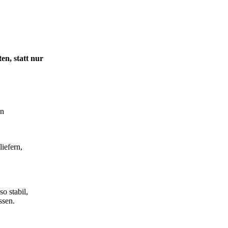
n, statt nur
en
liefern,
o stabil,
ssen.