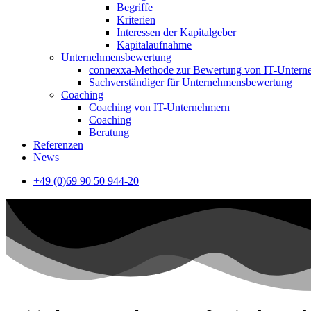
Begriffe
Kriterien
Interessen der Kapitalgeber
Kapitalaufnahme
Unternehmensbewertung
connexxa-Methode zur Bewertung von IT-Unter
Sachverständiger für Unternehmensbewertung
Coaching
Coaching von IT-Unternehmern
Coaching
Beratung
Referenzen
News
+49 (0)69 90 50 944-20