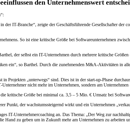
beeinflussen den Unternehmenswert entsche
“:
n der IT-Branche“, zeigte der Geschäftsführende Gesellschafter der co
rnehmens. So ist eine kritische Größe bei Softwareunternehmen zwische
r Barthel, der selbst ein IT-Unternehmen durch mehrere kritische Größen 
 ein“, so Barthel. Durch die zunehmenden M&A-Aktivitäten in allen
t in Projekten „unterwegs“ sind. Dies ist in der start-up-Phase durchau
 IT-Unternehmer nicht mehr im Unternehmen, sondern am Unternehmen a
 die kritische Größe bei minimal ca. 3,5 – 5 Mio. € Umsatz bei Softw
erer Punkt, der wachstumssteigernd wirkt und ein Unternehmen „verkau
 Tages IT-Unternehmercoaching an. Das Thema: „Der Weg zur nachhalt
die Hand zu geben um in Zukunft mehr am Unternehmen zu arbeiten un