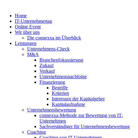
Zum
Inhalt
Home
springen
IT-Unternehmertag
Online Event
Wir über uns
Die connexxa im Überblick
Leistungen
Unternehmens-Check
M&A
Branchenfokussierung
Zukauf
Verkauf
Unternehmensnachfolge
Finanzierung
Begriffe
Kriterien
Interessen der Kapitalgeber
Kapitalaufnahme
Unternehmensbewertung
connexxa-Methode zur Bewertung von IT-
Unternehmen
Sachverständiger für Unternehmensbewertung
Coaching
Coaching von IT-Unternehmern