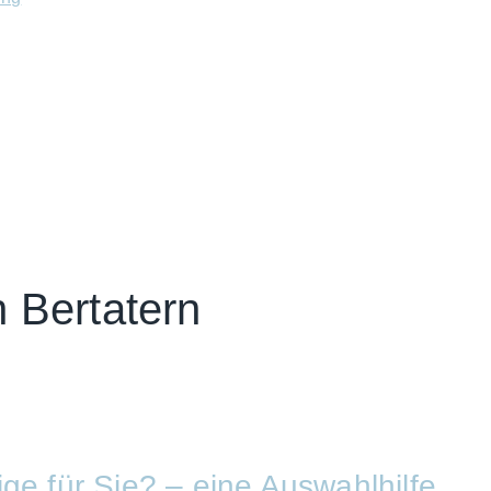
 Bertatern
ge für Sie? – eine Auswahlhilfe