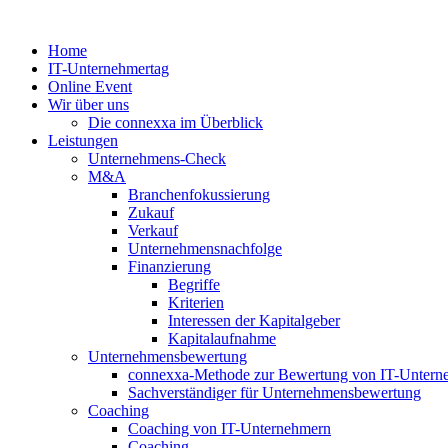
Zum
Inhalt
Home
springen
IT-Unternehmertag
Online Event
Wir über uns
Die connexxa im Überblick
Leistungen
Unternehmens-Check
M&A
Branchenfokussierung
Zukauf
Verkauf
Unternehmensnachfolge
Finanzierung
Begriffe
Kriterien
Interessen der Kapitalgeber
Kapitalaufnahme
Unternehmensbewertung
connexxa-Methode zur Bewertung von IT-Unter
Sachverständiger für Unternehmensbewertung
Coaching
Coaching von IT-Unternehmern
Coaching