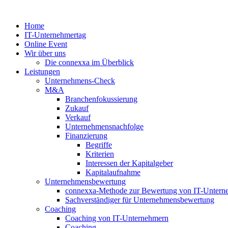
Zum
Inhalt
Home
springen
IT-Unternehmertag
Online Event
Wir über uns
Die connexxa im Überblick
Leistungen
Unternehmens-Check
M&A
Branchenfokussierung
Zukauf
Verkauf
Unternehmensnachfolge
Finanzierung
Begriffe
Kriterien
Interessen der Kapitalgeber
Kapitalaufnahme
Unternehmensbewertung
connexxa-Methode zur Bewertung von IT-Unter
Sachverständiger für Unternehmensbewertung
Coaching
Coaching von IT-Unternehmern
Coaching