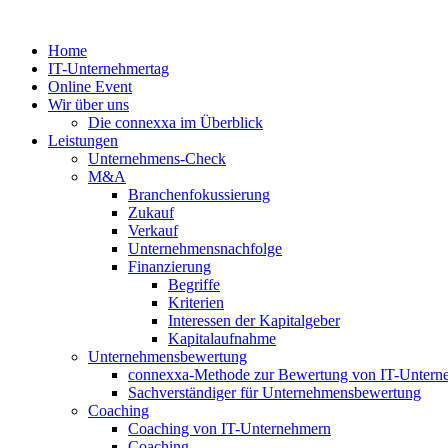
Zum
Inhalt
Home
springen
IT-Unternehmertag
Online Event
Wir über uns
Die connexxa im Überblick
Leistungen
Unternehmens-Check
M&A
Branchenfokussierung
Zukauf
Verkauf
Unternehmensnachfolge
Finanzierung
Begriffe
Kriterien
Interessen der Kapitalgeber
Kapitalaufnahme
Unternehmensbewertung
connexxa-Methode zur Bewertung von IT-Unter
Sachverständiger für Unternehmensbewertung
Coaching
Coaching von IT-Unternehmern
Coaching