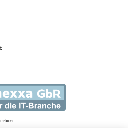
f:
rnehmen