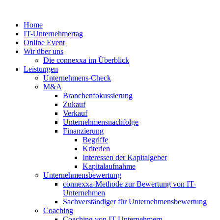
Zum
Inhalt
Home
springen
IT-Unternehmertag
Online Event
Wir über uns
Die connexxa im Überblick
Leistungen
Unternehmens-Check
M&A
Branchenfokussierung
Zukauf
Verkauf
Unternehmensnachfolge
Finanzierung
Begriffe
Kriterien
Interessen der Kapitalgeber
Kapitalaufnahme
Unternehmensbewertung
connexxa-Methode zur Bewertung von IT-
Unternehmen
Sachverständiger für Unternehmensbewertung
Coaching
Coaching von IT-Unternehmern