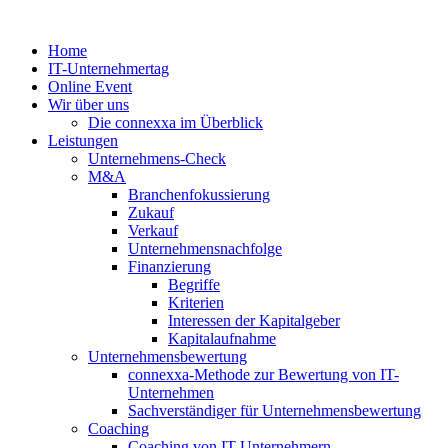
Zum
Inhalt
Home
springen
IT-Unternehmertag
Online Event
Wir über uns
Die connexxa im Überblick
Leistungen
Unternehmens-Check
M&A
Branchenfokussierung
Zukauf
Verkauf
Unternehmensnachfolge
Finanzierung
Begriffe
Kriterien
Interessen der Kapitalgeber
Kapitalaufnahme
Unternehmensbewertung
connexxa-Methode zur Bewertung von IT-
Unternehmen
Sachverständiger für Unternehmensbewertung
Coaching
Coaching von IT-Unternehmern