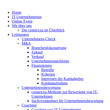
Zum
Inhalt
Home
springen
IT-Unternehmertag
Online Event
Wir über uns
Die connexxa im Überblick
Leistungen
Unternehmens-Check
M&A
Branchenfokussierung
Zukauf
Verkauf
Unternehmensnachfolge
Finanzierung
Begriffe
Kriterien
Interessen der Kapitalgeber
Kapitalaufnahme
Unternehmensbewertung
connexxa-Methode zur Bewertung von IT-
Unternehmen
Sachverständiger für Unternehmensbewertung
Coaching
Coaching von IT-Unternehmern