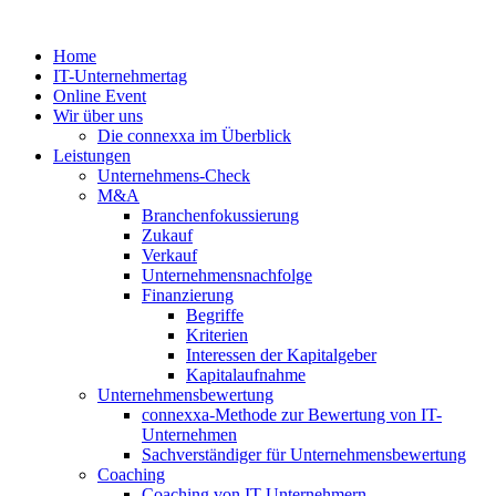
Zum
Inhalt
Home
springen
IT-Unternehmertag
Online Event
Wir über uns
Die connexxa im Überblick
Leistungen
Unternehmens-Check
M&A
Branchenfokussierung
Zukauf
Verkauf
Unternehmensnachfolge
Finanzierung
Begriffe
Kriterien
Interessen der Kapitalgeber
Kapitalaufnahme
Unternehmensbewertung
connexxa-Methode zur Bewertung von IT-
Unternehmen
Sachverständiger für Unternehmensbewertung
Coaching
Coaching von IT-Unternehmern