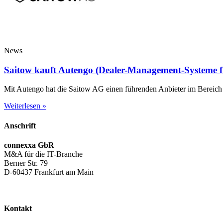
News
Saitow kauft Autengo (Dealer-Management-Systeme f
Mit Autengo hat die Saitow AG einen führenden Anbieter im Berei
Weiterlesen »
Anschrift
connexxa GbR
M&A für die IT-Branche
Berner Str. 79
D-60437 Frankfurt am Main
AGB
|
Datenschutzerklärung
|
Impressum
Kontakt