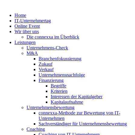
Zum
Inhalt
Home
springen
IT-Unternehmertag
Online Event
Wir über uns
Die connexxa im Überblick
Leistungen
Unternehmens-Check
M&A
Branchenfokussierung
Zukauf
Verkauf
Unternehmensnachfolge
Finanzierung
Begriffe
Kriterien
Interessen der Kapitalgeber
Kapitalaufnahme
Unternehmensbewertung
connexxa-Methode zur Bewertung von IT-
Unternehmen
Sachverständiger für Unternehmensbewertung
Coaching
Coaching von IT-Unternehmern