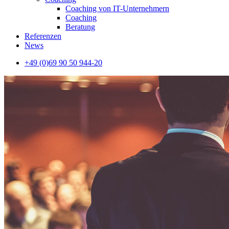
Coaching von IT-Unternehmern
Coaching
Beratung
Referenzen
News
+49 (0)69 90 50 944-20