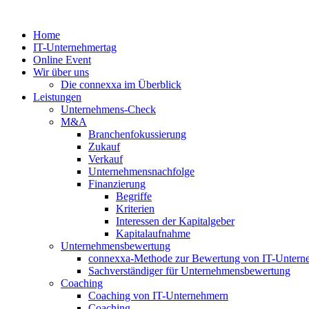
Zum
Inhalt
Home
springen
IT-Unternehmertag
Online Event
Wir über uns
Die connexxa im Überblick
Leistungen
Unternehmens-Check
M&A
Branchenfokussierung
Zukauf
Verkauf
Unternehmensnachfolge
Finanzierung
Begriffe
Kriterien
Interessen der Kapitalgeber
Kapitalaufnahme
Unternehmensbewertung
connexxa-Methode zur Bewertung von IT-Unter
Sachverständiger für Unternehmensbewertung
Coaching
Coaching von IT-Unternehmern
Coaching