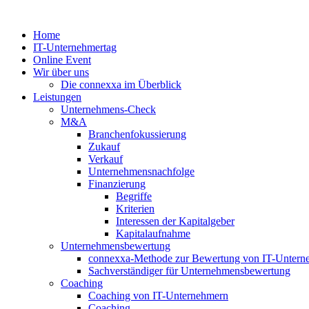
Zum
Inhalt
Home
springen
IT-Unternehmertag
Online Event
Wir über uns
Die connexxa im Überblick
Leistungen
Unternehmens-Check
M&A
Branchenfokussierung
Zukauf
Verkauf
Unternehmensnachfolge
Finanzierung
Begriffe
Kriterien
Interessen der Kapitalgeber
Kapitalaufnahme
Unternehmensbewertung
connexxa-Methode zur Bewertung von IT-Unter
Sachverständiger für Unternehmensbewertung
Coaching
Coaching von IT-Unternehmern
Coaching