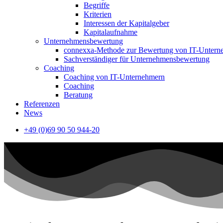
Begriffe
Kriterien
Interessen der Kapitalgeber
Kapitalaufnahme
Unternehmensbewertung
connexxa-Methode zur Bewertung von IT-Unter
Sachverständiger für Unternehmensbewertung
Coaching
Coaching von IT-Unternehmern
Coaching
Beratung
Referenzen
News
+49 (0)69 90 50 944-20