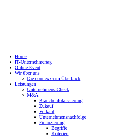
Zum
Inhalt
springen
Home
IT-Unternehmertag
Online Event
Wir über uns
Die connexxa im Überblick
Leistungen
Unternehmens-Check
M&A
Branchenfokussierung
Zukauf
Verkauf
Unternehmensnachfolge
Finanzierung
Begriffe
Kriterien