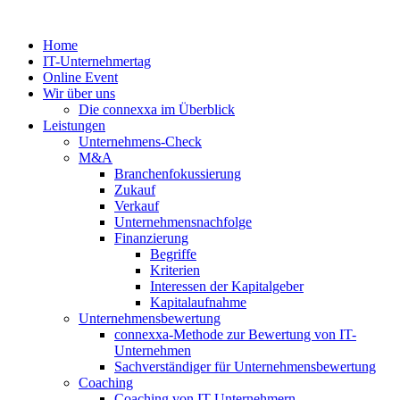
Zum
Inhalt
Home
springen
IT-Unternehmertag
Online Event
Wir über uns
Die connexxa im Überblick
Leistungen
Unternehmens-Check
M&A
Branchenfokussierung
Zukauf
Verkauf
Unternehmensnachfolge
Finanzierung
Begriffe
Kriterien
Interessen der Kapitalgeber
Kapitalaufnahme
Unternehmensbewertung
connexxa-Methode zur Bewertung von IT-
Unternehmen
Sachverständiger für Unternehmensbewertung
Coaching
Coaching von IT-Unternehmern