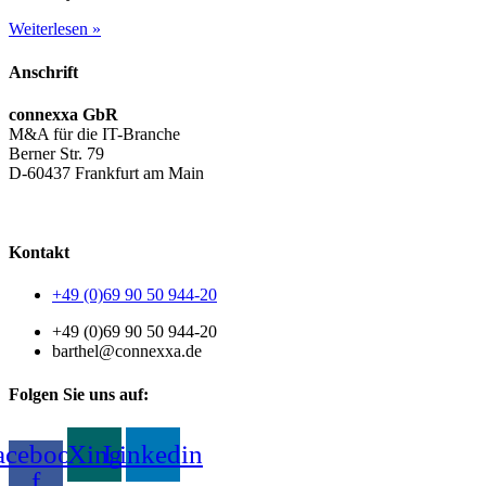
Weiterlesen »
Anschrift
connexxa GbR
M&A für die IT-Branche
Berner Str. 79
D-60437 Frankfurt am Main
AGB
|
Datenschutzerklärung
|
Impressum
Kontakt
+49 (0)69 90 50 944-20
+49 (0)69 90 50 944-20
barthel@connexxa.de
Folgen Sie uns auf:
acebook-
Xing
Linkedin
f