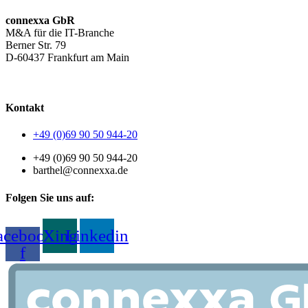
connexxa GbR
M&A für die IT-Branche
Berner Str. 79
D-60437 Frankfurt am Main
AGB
|
Datenschutzerklärung
|
Impressum
Kontakt
+49 (0)69 90 50 944-20
+49 (0)69 90 50 944-20
barthel@connexxa.de
Folgen Sie uns auf:
acebook-
Xing
Linkedin
f