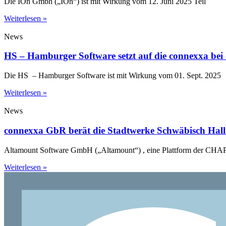
Die IOn Gmbh („IOn“) ist mit Wirkung vom 12. Juni 2025 Teil
Weiterlesen »
News
HS – Hamburger Software setzt auf die connexxa be
Die HS – Hamburger Software ist mit Wirkung vom 01. Sept. 2025
Weiterlesen »
News
connexxa GbR berät die Stadtwerke Schwäbisch Hal
Altamount Software GmbH („Altamount“) , eine Plattform der C
Weiterlesen »