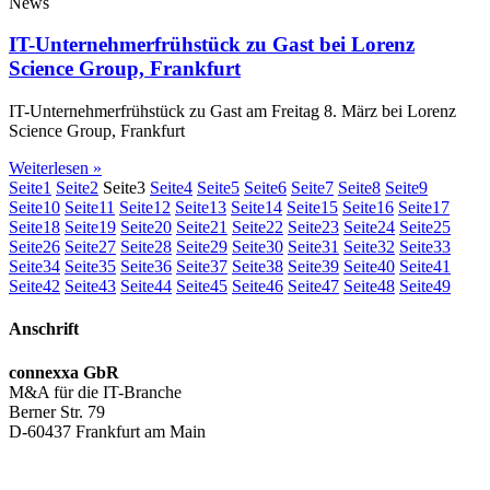
News
IT-Unternehmerfrühstück zu Gast bei Lorenz
Science Group, Frankfurt
IT-Unternehmerfrühstück zu Gast am Freitag 8. März bei Lorenz
Science Group, Frankfurt
Weiterlesen »
Seite
1
Seite
2
Seite
3
Seite
4
Seite
5
Seite
6
Seite
7
Seite
8
Seite
9
Seite
10
Seite
11
Seite
12
Seite
13
Seite
14
Seite
15
Seite
16
Seite
17
Seite
18
Seite
19
Seite
20
Seite
21
Seite
22
Seite
23
Seite
24
Seite
25
Seite
26
Seite
27
Seite
28
Seite
29
Seite
30
Seite
31
Seite
32
Seite
33
Seite
34
Seite
35
Seite
36
Seite
37
Seite
38
Seite
39
Seite
40
Seite
41
Seite
42
Seite
43
Seite
44
Seite
45
Seite
46
Seite
47
Seite
48
Seite
49
Anschrift
connexxa GbR
M&A für die IT-Branche
Berner Str. 79
D-60437 Frankfurt am Main
AGB
|
Datenschutzerklärung
|
Impressum