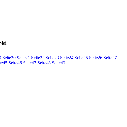
 Mai
9
Seite
20
Seite
21
Seite
22
Seite
23
Seite
24
Seite
25
Seite
26
Seite
27
te
45
Seite
46
Seite
47
Seite
48
Seite
49