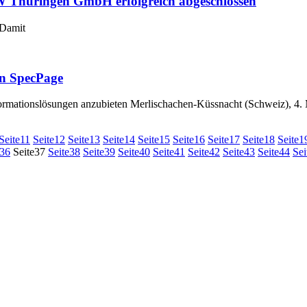
W Thüringen GmbH erfolgreich abgeschlossen
 Damit
an SpecPage
formationslösungen anzubieten Merlischachen-Küssnacht (Schweiz), 4.
Seite
11
Seite
12
Seite
13
Seite
14
Seite
15
Seite
16
Seite
17
Seite
18
Seite
1
36
Seite
37
Seite
38
Seite
39
Seite
40
Seite
41
Seite
42
Seite
43
Seite
44
Sei