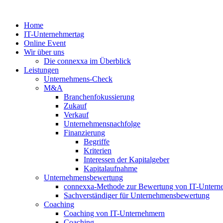
Zum
Inhalt
Home
springen
IT-Unternehmertag
Online Event
Wir über uns
Die connexxa im Überblick
Leistungen
Unternehmens-Check
M&A
Branchenfokussierung
Zukauf
Verkauf
Unternehmensnachfolge
Finanzierung
Begriffe
Kriterien
Interessen der Kapitalgeber
Kapitalaufnahme
Unternehmensbewertung
connexxa-Methode zur Bewertung von IT-Unter
Sachverständiger für Unternehmensbewertung
Coaching
Coaching von IT-Unternehmern
Coaching