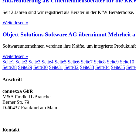
Akkreditierung als Unternehmensberater für die RK
Seit 2 Jahren sind wir registriert als Berater in der KfW-Beraterbörse.
Weiterlesen »
Object Solutions Software AG übernimmt Mehrheit 
Softwareunternehmen vereinen ihre Kräfte, um integrierte Produktin
Weiterlesen »
Seite
1
Seite
2
Seite
3
Seite
4
Seite
5
Seite
6
Seite
7
Seite
8
Seite
9
Seite
10
Seite
28
Seite
29
Seite
30
Seite
31
Seite
32
Seite
33
Seite
34
Seite
35
Seite
Anschrift
connexxa GbR
M&A für die IT-Branche
Berner Str. 79
D-60437 Frankfurt am Main
AGB
|
Datenschutzerklärung
|
Impressum
Kontakt