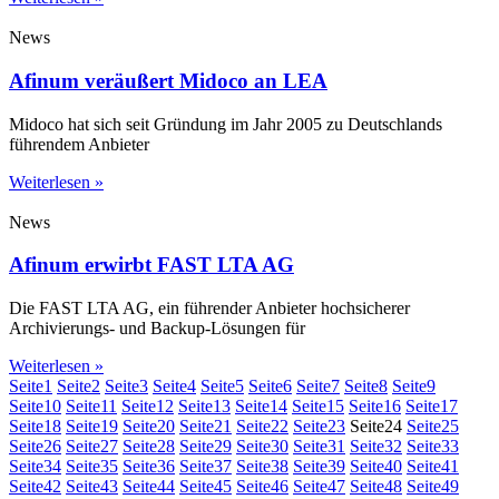
News
Afinum veräußert Midoco an LEA
Midoco hat sich seit Gründung im Jahr 2005 zu Deutschlands
führendem Anbieter
Weiterlesen »
News
Afinum erwirbt FAST LTA AG
Die FAST LTA AG, ein führender Anbieter hochsicherer
Archivierungs- und Backup-Lösungen für
Weiterlesen »
Seite
1
Seite
2
Seite
3
Seite
4
Seite
5
Seite
6
Seite
7
Seite
8
Seite
9
Seite
10
Seite
11
Seite
12
Seite
13
Seite
14
Seite
15
Seite
16
Seite
17
Seite
18
Seite
19
Seite
20
Seite
21
Seite
22
Seite
23
Seite
24
Seite
25
Seite
26
Seite
27
Seite
28
Seite
29
Seite
30
Seite
31
Seite
32
Seite
33
Seite
34
Seite
35
Seite
36
Seite
37
Seite
38
Seite
39
Seite
40
Seite
41
Seite
42
Seite
43
Seite
44
Seite
45
Seite
46
Seite
47
Seite
48
Seite
49