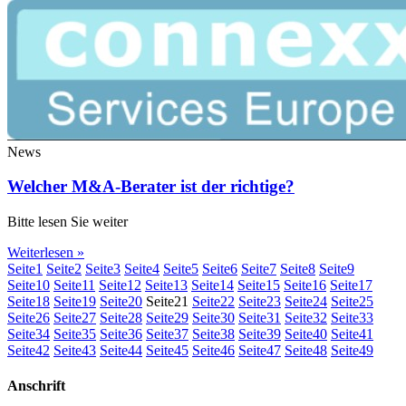
News
Welcher M&A-Berater ist der richtige?
Bitte lesen Sie weiter
Weiterlesen »
Seite
1
Seite
2
Seite
3
Seite
4
Seite
5
Seite
6
Seite
7
Seite
8
Seite
9
Seite
10
Seite
11
Seite
12
Seite
13
Seite
14
Seite
15
Seite
16
Seite
17
Seite
18
Seite
19
Seite
20
Seite
21
Seite
22
Seite
23
Seite
24
Seite
25
Seite
26
Seite
27
Seite
28
Seite
29
Seite
30
Seite
31
Seite
32
Seite
33
Seite
34
Seite
35
Seite
36
Seite
37
Seite
38
Seite
39
Seite
40
Seite
41
Seite
42
Seite
43
Seite
44
Seite
45
Seite
46
Seite
47
Seite
48
Seite
49
Anschrift