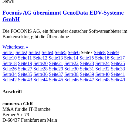
News
Foconis AG übernimmt GenoData EDV-Systeme
GmbH
Die FOCONIS AG, ein führender deutscher Softwareanbieter im
Bankensektor, gibt die Übernahme
Weiterlesen »
Seite
1
Seite
2
Seite
3
Seite
4
Seite
5
Seite
6
Seite
7
Seite
8
Seite
9
Seite
10
Seite
11
Seite
12
Seite
13
Seite
14
Seite
15
Seite
16
Seite
17
Seite
18
Seite
19
Seite
20
Seite
21
Seite
22
Seite
23
Seite
24
Seite
25
Seite
26
Seite
27
Seite
28
Seite
29
Seite
30
Seite
31
Seite
32
Seite
33
Seite
34
Seite
35
Seite
36
Seite
37
Seite
38
Seite
39
Seite
40
Seite
41
Seite
42
Seite
43
Seite
44
Seite
45
Seite
46
Seite
47
Seite
48
Seite
49
Anschrift
connexxa GbR
M&A für die IT-Branche
Berner Str. 79
D-60437 Frankfurt am Main
AGB
|
Datenschutzerklärung
|
Impressum